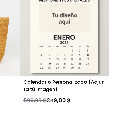
Calendario Personalizado (Adjun
HAMACA I
ta tú imagen)
BLE VISTA
599,00 $
349,00 $
1.850,00 