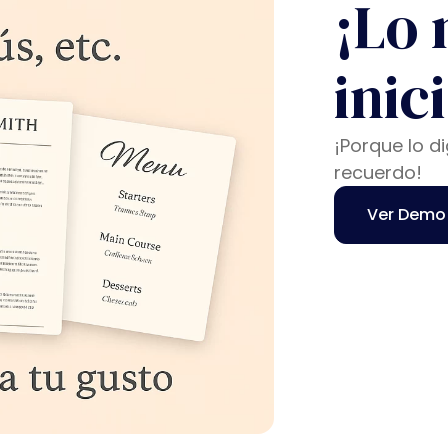
¡Lo 
inic
¡Porque lo di
recuerdo!
Ver Demo