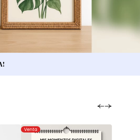
A!
Venta
Venta